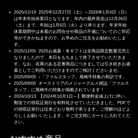
2025/12/19 2025年12月27日（土）～2026年1月4日（日）
は年末年始休業日となります。年内の最終発送は12月26日
（土）まで、年始は1月6日（火）より承ります。年末年始
休業期間中は未着のお問合せや商品の不備についてのご対応
等ができかねますので、お早めのご注文をお勧めいたしま
す。
2025/12/05 2025お歳暮・冬ギフトは全商品限定数量完売と
なりましたので、本日をもちまして終了させていただきま
す。なお、在庫のある定番商品につきましては引き続きお歳
暮としてご利用いただけますのでご検討くださいませ。
2025/09/05
↓「ファルスタッフ」尾崎牛特集の和訳です。
2025/09/05
オーストリアのメジャーグルメ雑誌「ファルス
タッフ」に尾崎牛の特集が掲載されています！
2024/10/13 【2024年10月1日～】郵便料金値上げに伴い、
郵送での領収証発行を有料化させていただきました。PDFで
の領収証発行は従来どおり無料で承ります。ご理解のほどよ
ろしくお願いいたします。※ご注文時にカートに入れてくだ
さい。