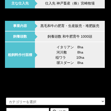
主な仕入先
仕入先 神戸畜産（株）宮崎牧場
事業内容
黒毛和牛の肥育・生産販売・堆肥販売
飼養頭数
飼養頭数 和牛肥育牛 1000頭
イタリアン 8ha
河川敷 8ha
粗飼料作付面積
稲ワラ 10ha
塀スダーン 8ha